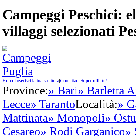
Campeggi Peschici: e
villaggi selezionati Pe
Home
|
Inserisci la tua struttura
|
Contattaci
|
Super offerte!
Province:
» Bari
» Barletta A
Lecce
» Taranto
Località:
» G
Mattinata
» Monopoli
» Ostu
Cesareo
» Rodi Garganico
» 