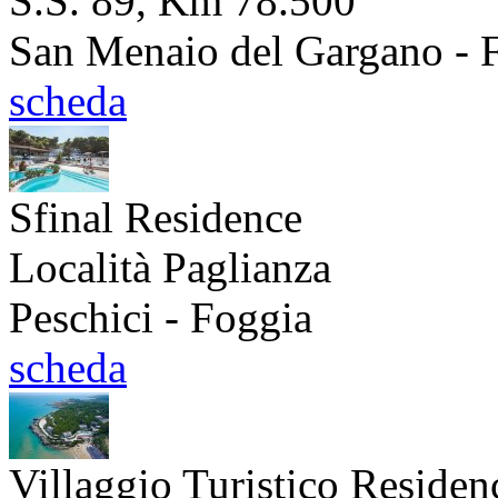
S.S. 89, Km 78.500
San Menaio del Gargano - 
scheda
Sfinal Residence
Località Paglianza
Peschici - Foggia
scheda
Villaggio Turistico Reside