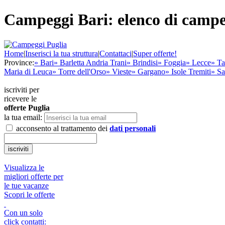
Campeggi Bari: elenco di campegg
Home
|
Inserisci la tua struttura
|
Contattaci
|
Super offerte!
Province:
» Bari
» Barletta Andria Trani
» Brindisi
» Foggia
» Lecce
» Ta
Maria di Leuca
» Torre dell'Orso
» Vieste
» Gargano
» Isole Tremiti
» Sa
iscriviti per
ricevere le
offerte
Puglia
la tua email:
acconsento al trattamento dei
dati personali
Visualizza le
migliori offerte per
le tue vacanze
Scopri le offerte
Con un solo
click contatti: