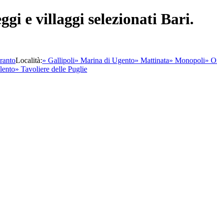
i e villaggi selezionati Bari.
ranto
Località:
» Gallipoli
» Marina di Ugento
» Mattinata
» Monopoli
» O
lento
» Tavoliere delle Puglie