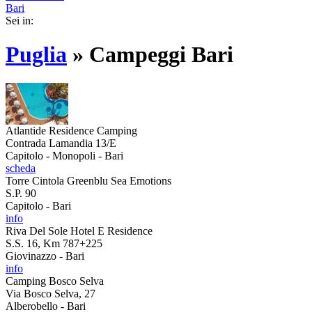
Bari
Sei in:
Puglia
»
Campeggi Bari
Atlantide Residence Camping
Contrada Lamandia 13/E
Capitolo - Monopoli - Bari
scheda
Torre Cintola Greenblu Sea Emotions
S.P. 90
Capitolo - Bari
info
Riva Del Sole Hotel E Residence
S.S. 16, Km 787+225
Giovinazzo - Bari
info
Camping Bosco Selva
Via Bosco Selva, 27
Alberobello - Bari