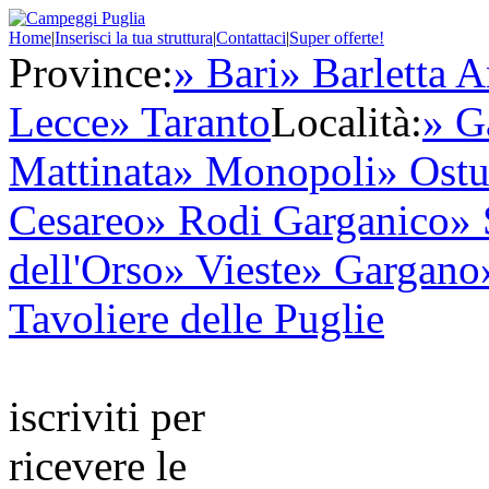
Home
|
Inserisci la tua struttura
|
Contattaci
|
Super offerte!
Province:
» Bari
» Barletta A
Lecce
» Taranto
Località:
» G
Mattinata
» Monopoli
» Ostu
Cesareo
» Rodi Garganico
» 
dell'Orso
» Vieste
» Gargano
Tavoliere delle Puglie
iscriviti per
ricevere le