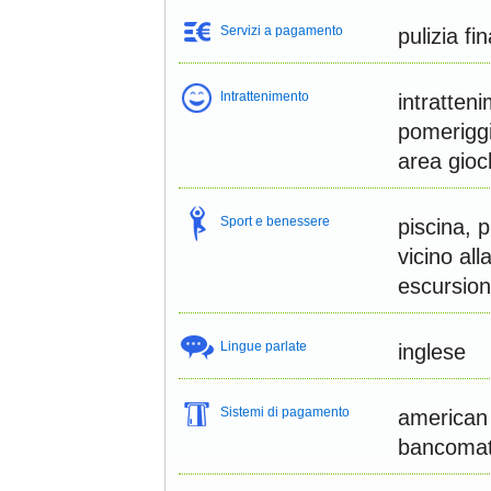
Servizi a pagamento
pulizia fi
Intrattenimento
intratteni
pomeriggio
area gioc
Sport e benessere
piscina, 
vicino all
escursion
Lingue parlate
inglese
Sistemi di pagamento
american 
bancoma