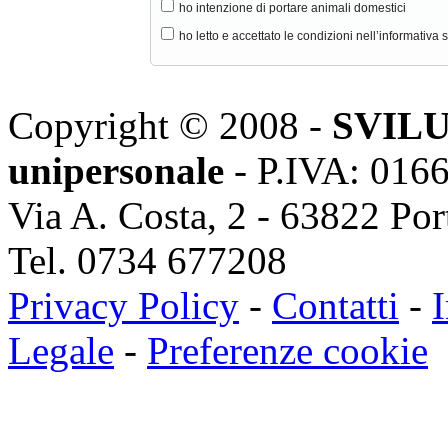
ho intenzione di portare animali domestici
ho letto e accettato le condizioni nell’informativa 
Copyright © 2008 -
SVILU
unipersonale
- P.IVA: 016
Via A. Costa, 2 - 63822 Po
Tel. 0734 677208
Privacy Policy
-
Contatti
-
I
Legale
-
Preferenze cookie