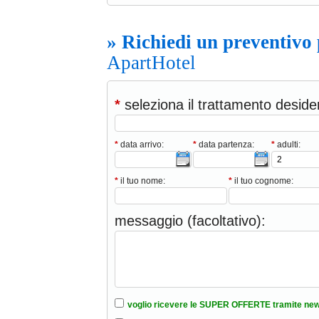
» Richiedi un preventivo
ApartHotel
*
seleziona il trattamento deside
*
data arrivo:
*
data partenza:
*
adulti:
*
il tuo nome:
*
il tuo cognome:
messaggio (facoltativo):
voglio ricevere le SUPER OFFERTE tramite new