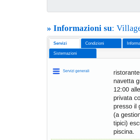
l 30 Set
6 ago
5
» Informazioni su
: Villa
notte
 da
Servizi
Condizioni
Informa
Sistemazioni
Servizi generali
ristorante
navetta gr
12:00 all
privata c
presso il
(a gestion
tipici) es
piscina.