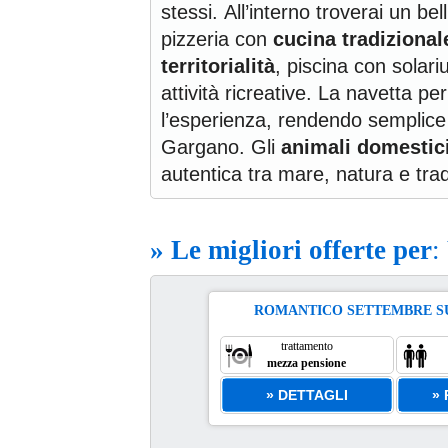
stessi. All’interno troverai un be
pizzeria con
cucina tradizional
territorialità
, piscina con solari
attività ricreative. La navetta pe
l’esperienza, rendendo semplice es
Gargano. Gli
animali domesti
autentica tra mare, natura e tradi
» Le migliori offerte per
:
ROMANTICO SETTEMBRE S
l 30 Set
6 ago
trattamento
5
mezza pensione
notte
» DETTAGLI
»
 da