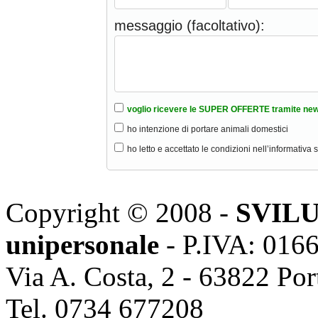
messaggio (facoltativo):
voglio ricevere le SUPER OFFERTE tramite new
ho intenzione di portare animali domestici
ho letto e accettato le condizioni nell’informativa 
Copyright © 2008 -
SVILU
unipersonale
- P.IVA: 016
Via A. Costa, 2 - 63822 Po
Tel. 0734 677208