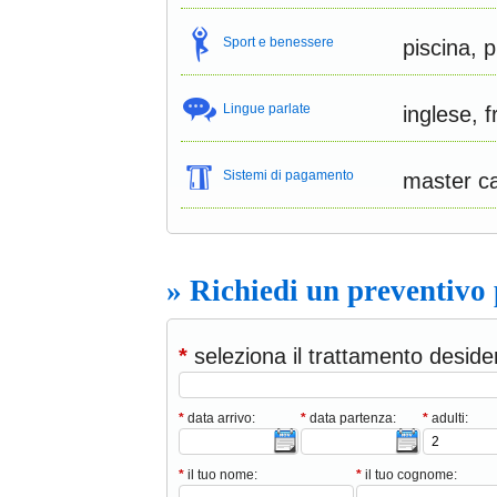
Sport e benessere
piscina, 
Lingue parlate
inglese, 
Sistemi di pagamento
master ca
» Richiedi un preventivo
*
seleziona il trattamento deside
*
data arrivo:
*
data partenza:
*
adulti:
*
il tuo nome:
*
il tuo cognome: