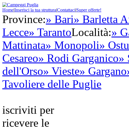
Home
|
Inserisci la tua struttura
|
Contattaci
|
Super offerte!
Province:
» Bari
» Barletta A
Lecce
» Taranto
Località:
» G
Mattinata
» Monopoli
» Ostu
Cesareo
» Rodi Garganico
» 
dell'Orso
» Vieste
» Gargano
Tavoliere delle Puglie
iscriviti per
ricevere le