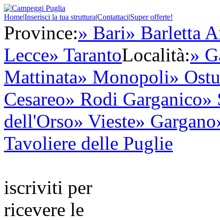
Home
|
Inserisci la tua struttura
|
Contattaci
|
Super offerte!
Province:
» Bari
» Barletta A
Lecce
» Taranto
Località:
» G
Mattinata
» Monopoli
» Ostu
Cesareo
» Rodi Garganico
» 
dell'Orso
» Vieste
» Gargano
Tavoliere delle Puglie
iscriviti per
ricevere le