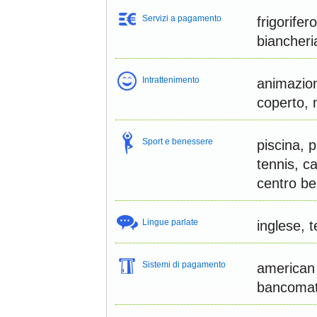
Servizi a pagamento
frigorifer
biancher
Intrattenimento
animazion
coperto, m
Sport e benessere
piscina, 
tennis, ca
centro be
Lingue parlate
inglese, 
Sistemi di pagamento
american 
bancoma