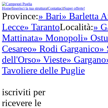
Home
|
Inserisci la tua struttura
|
Contattaci
|
Super offerte!
Province:
» Bari
» Barletta A
Lecce
» Taranto
Località:
» G
Mattinata
» Monopoli
» Ostu
Cesareo
» Rodi Garganico
» 
dell'Orso
» Vieste
» Gargano
Tavoliere delle Puglie
iscriviti per
ricevere le