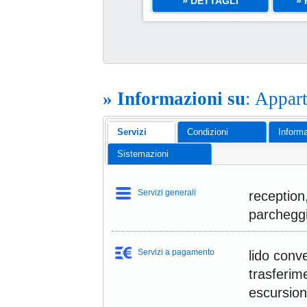
» DETTAGLI
»
l 29 Ago
2 ago
50
» Informazioni su
: Appar
etto
Servizi
Condizioni
Informa
Sistemazioni
Servizi generali
reception
parcheggi
Servizi a pagamento
lido conv
trasferim
escursion