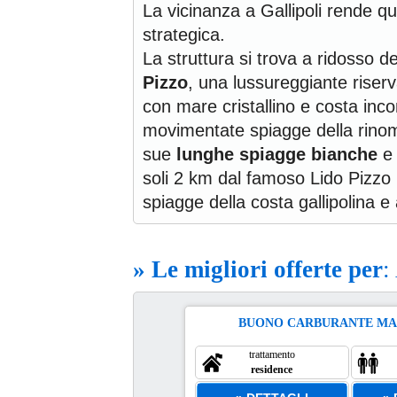
La vicinanza a Gallipoli rende 
strategica.
La struttura si trova a ridosso d
Pizzo
, una lussureggiante riser
con mare cristallino e costa inco
movimentate spiagge della rino
sue
lunghe spiagge bianche
e 
soli 2 km dal famoso Lido Pizzo (
spiagge della costa gallipolina e
» Le migliori offerte per
:
BUONO CARBURANTE MA
l 29 Ago
2 ago
trattamento
50
residence
etto