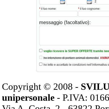
*
il tuo nome:
*
il tuo cognome:
messaggio (facoltativo):
voglio ricevere le SUPER OFFERTE tramite new
ho intenzione di portare animali domestici
ANIMA
ho letto e accettato le condizioni nell’informativa 
Copyright © 2008 -
SVILU
unipersonale
- P.IVA: 016
Via A. Costa, 2 - 63822 Po