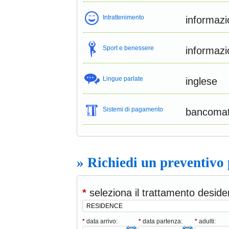
Intrattenimento
informazi
Sport e benessere
informazi
Lingue parlate
inglese
Sistemi di pagamento
bancoma
» Richiedi un preventivo
*
seleziona il trattamento deside
*
data arrivo:
*
data partenza:
*
adulti: